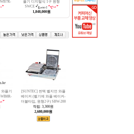
WB7R-
플기 디지털식 1구 원형
SWCE
1,848,000원
식 와플기
[SUNTEC] 썬텍 벨지언 와플
WB8R-
베이커 (벨기에 와플 베이커-
더블타입, 원형2구) SBW-200
원
적립:
3,300원
2,680,000원