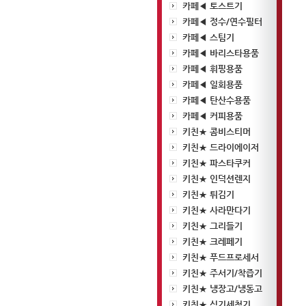
카페◀ 토스트기
카페◀ 정수/연수필터
카페◀ 스팀기
카페◀ 바리스타용품
카페◀ 휘핑용품
카페◀ 일회용품
카페◀ 탄산수용품
카페◀ 커피용품
키친★ 콤비스티머
키친★ 드라이에이저
키친★ 파스타쿠커
키친★ 인덕션렌지
키친★ 튀김기
키친★ 사라만다기
키친★ 그리들기
키친★ 크레페기
키친★ 푸드프로세서
키친★ 주서기/착즙기
키친★ 냉장고/냉동고
키친★ 식기세척기