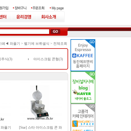
카페◀ 와플기
>
벨기에 브뤼셀식
>
전체조회
주식(3)
아이스크림 콘형(3)
식 와플기
[Star] 스타 아이스크림 콘 와