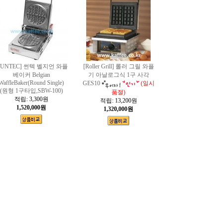
SUNTEC] 썬텍 벨지언 와플
[Roller Grill] 롤러 그릴 와플
베이커 Belgian
기 아날로그식 1구 사각
WaffleBaker(Round Single)
GES10
(일시
(원형 1구타입,SBW-100)
품절)
적립:
3,300원
적립:
13,200원
1,520,000원
1,320,000원