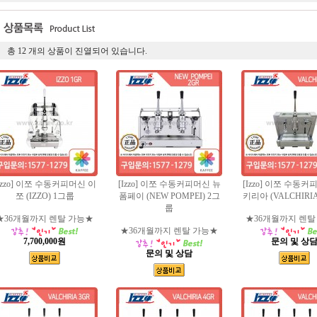
총
12
개의 상품이 진열되어 있습니다.
Izzo] 이쪼 수동커피머신 이
[Izzo] 이쪼 수동커피머신 뉴
[Izzo] 이쪼 수동커
쪼 (IZZO) 1그룹
폼페이 (NEW POMPEI) 2그
키리아 (VALCHIRI
룹
★36개월까지 렌탈 가능★
★36개월까지 렌탈
★36개월까지 렌탈 가능★
7,700,000원
문의 및 상
문의 및 상담