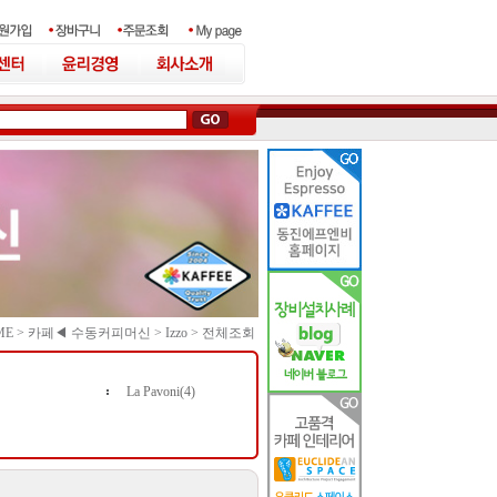
ME >
카페◀ 수동커피머신
>
Izzo
>
전체조회
La Pavoni(4)