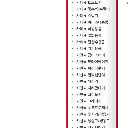
카페◀ 토스트기
카페◀ 정수/연수필터
카페◀ 스팀기
카페◀ 바리스타용품
카페◀ 휘핑용품
카페◀ 일회용품
카페◀ 탄산수용품
카페◀ 커피용품
키친★ 콤비스티머
키친★ 드라이에이저
키친★ 파스타쿠커
키친★ 인덕션렌지
키친★ 튀김기
키친★ 사라만다기
키친★ 그리들기
키친★ 크레페기
키친★ 푸드프로세서
키친★ 주서기/착즙기
키친★ 냉장고/냉동고
키친★ 식기세척기