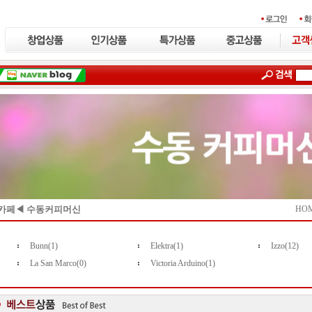
카페◀ 수동커피머신
HO
Bunn(1)
Elektra(1)
Izzo(12)
La San Marco(0)
Victoria Arduino(1)