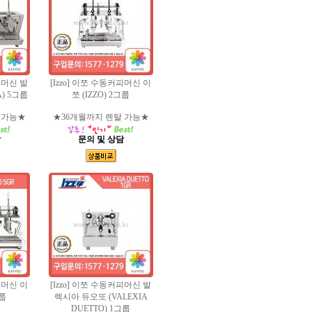
피머신 발
[Izzo] 이쪼 수동커피머신 이
A) 5그룹
쪼 (IZZO) 2그룹
 가능★
★36개월까지 렌탈 가능★
담
문의 및 상담
피머신 이
[Izzo] 이쪼 수동커피머신 발
그룹
렉시아 듀오또 (VALEXIA
DUETTO) 1그룹