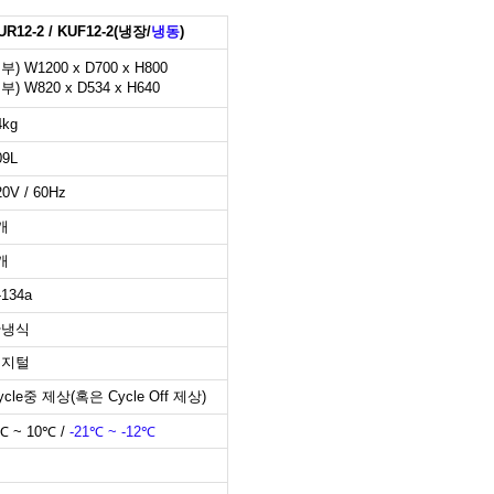
UR12-2 / KUF12-2(냉장/
냉동
)
부) W1200 x D700 x H800
부) W820 x D534 x H640
4kg
09L
20V / 60Hz
개
개
-134a
간냉식
디지털
ycle중 제상(혹은 Cycle Off 제상)
℃ ~ 10℃ /
-21℃ ~ -12℃