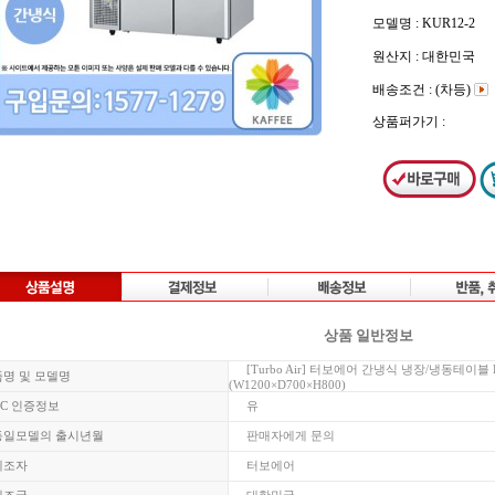
모델명 : KUR12-2
원산지 : 대한민국
배송조건 : (차등)
상품퍼가기 :
상품 일반정보
[Turbo Air] 터보에어 간냉식 냉장/냉동테이
품명 및 모델명
(W1200×D700×H800)
KC 인증정보
유
동일모델의 출시년월
판매자에게 문의
제조자
터보에어