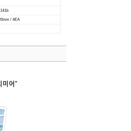
-141b
20mm / 4EA