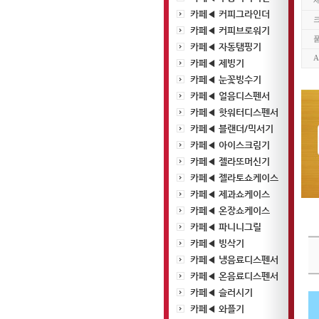
카페◀ 커피그라인더
크
카페◀ 커피브로워기
카페◀ 자동탬핑기
카페◀ 제빙기
카페◀ 눈꽃빙수기
카페◀ 얼음디스펜서
카페◀ 핫워터디스펜서
카페◀ 블랜더/믹서기
카페◀ 아이스크림기
카페◀ 젤라또머신기
카페◀ 젤라토쇼케이스
카페◀ 제과쇼케이스
카페◀ 온장쇼케이스
카페◀ 파니니그릴
카페◀ 빙삭기
카페◀ 냉음료디스펜서
카페◀ 온음료디스펜서
카페◀ 슬러시기
카페◀ 와플기