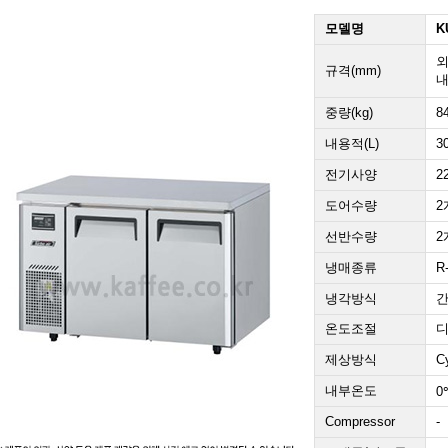
모델명
K
외
규격(mm)
내
중량(kg)
8
내용적(L)
3
전기사양
2
도어수량
2
선반수량
2
냉매종류
R
냉각방식
온도조절
제상방식
C
내부온도
0
Compressor
-