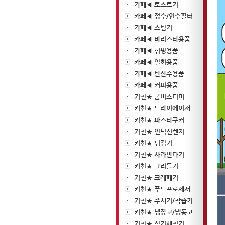
카페◀ 토스트기
카페◀ 정수/연수필터
카페◀ 스팀기
카페◀ 바리스타용품
카페◀ 휘핑용품
카페◀ 일회용품
카페◀ 탄산수용품
카페◀ 커피용품
키친★ 콤비스티머
키친★ 드라이에이저
키친★ 파스타쿠커
키친★ 인덕션렌지
키친★ 튀김기
키친★ 사라만다기
키친★ 그리들기
키친★ 크레페기
키친★ 푸드프로세서
키친★ 주서기/착즙기
키친★ 냉장고/냉동고
키친★ 식기세척기