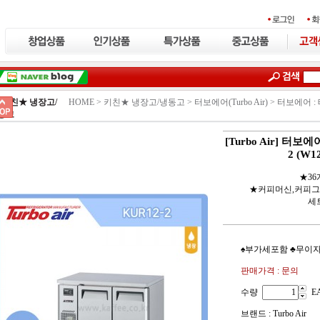
키친★ 냉장고/
HOME >
키친★ 냉장고/냉동고
>
터보에어(Turbo Air)
>
터보에어 :
동고
[Turbo Air] 터
2 (W1
★3
★커피머신,커피그
세
♠부가세포함 ♣무이자:
판매가격 : 문의
수량
E
브랜드 : Turbo Air