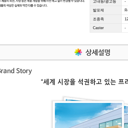
고내등/광고등
-
발포제
R
조종족
1
Caster
-