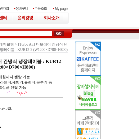
 테이블형
>
[Turbo Air] 터보에어 간냉식 냉
장테이블 : KUR12-2 (W1200×D700×H800)
보에어 간냉식 냉장테이블 : KUR12-
200×D700×H800)
6개월까지 렌탈 가능
라인더,제빙기,블렌더,온수기 등
트상품 렌탈 가능
2~3월.
A