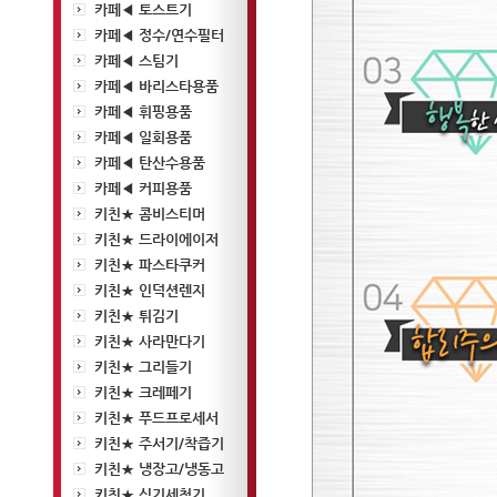
카페◀ 토스트기
카페◀ 정수/연수필터
카페◀ 스팀기
카페◀ 바리스타용품
카페◀ 휘핑용품
카페◀ 일회용품
카페◀ 탄산수용품
카페◀ 커피용품
키친★ 콤비스티머
키친★ 드라이에이저
키친★ 파스타쿠커
키친★ 인덕션렌지
키친★ 튀김기
키친★ 사라만다기
키친★ 그리들기
키친★ 크레페기
키친★ 푸드프로세서
키친★ 주서기/착즙기
키친★ 냉장고/냉동고
키친★ 식기세척기