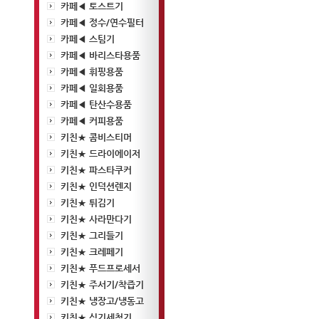
카페◀ 토스트기
카페◀ 정수/연수필터
카페◀ 스팀기
카페◀ 바리스타용품
카페◀ 휘핑용품
카페◀ 일회용품
카페◀ 탄산수용품
카페◀ 커피용품
키친★ 콤비스티머
키친★ 드라이에이저
키친★ 파스타쿠커
키친★ 인덕션렌지
키친★ 튀김기
키친★ 사라만다기
키친★ 그리들기
키친★ 크레페기
키친★ 푸드프로세서
키친★ 주서기/착즙기
키친★ 냉장고/냉동고
키친★ 식기세척기