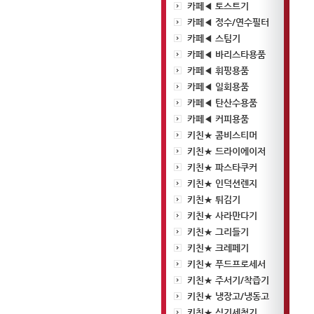
카페◀ 토스트기
카페◀ 정수/연수필터
카페◀ 스팀기
카페◀ 바리스타용품
카페◀ 휘핑용품
카페◀ 일회용품
카페◀ 탄산수용품
카페◀ 커피용품
키친★ 콤비스티머
키친★ 드라이에이저
키친★ 파스타쿠커
키친★ 인덕션렌지
키친★ 튀김기
키친★ 사라만다기
키친★ 그리들기
키친★ 크레페기
키친★ 푸드프로세서
키친★ 주서기/착즙기
키친★ 냉장고/냉동고
키친★ 식기세척기