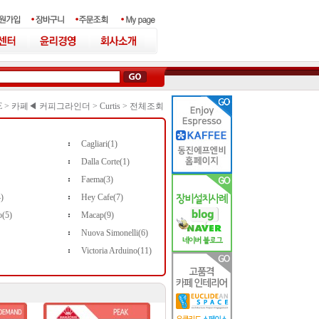
 >
카페◀ 커피그라인더
>
Curtis
>
전체조회
Cagliari(1)
Dalla Corte(1)
Faema(3)
4)
Hey Cafe(7)
o(5)
Macap(9)
Nuova Simonelli(6)
Victoria Arduino(11)