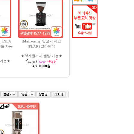
리 ENEA
[Mahlkoenig] 말코닉 피크
맨드 자동
(PEAK) 그라인더
★36개월까지 렌탈 가능★
 가능★
4,510,000원