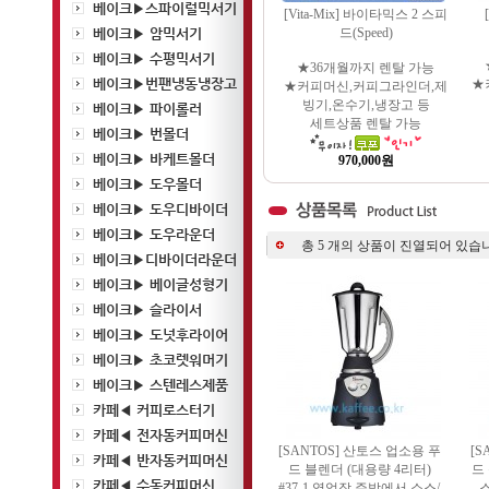
베이크▶스파이럴믹서기
[Vita-Mix] 바이타믹스 2 스피
베이크▶ 암믹서기
드(Speed)
베이크▶ 수평믹서기
★36개월까지 렌탈 가능
베이크▶번팬냉동냉장고
★
★커피머신,커피그라인더,제
빙기,온수기,냉장고 등
베이크▶ 파이롤러
세트상품 렌탈 가능
베이크▶ 번몰더
베이크▶ 바케트몰더
970,000원
베이크▶ 도우몰더
베이크▶ 도우디바이더
베이크▶ 도우라운더
총
5
개의 상품이 진열되어 있습니
베이크▶디바이더라운더
베이크▶ 베이글성형기
베이크▶ 슬라이서
베이크▶ 도넛후라이어
베이크▶ 초코렛워머기
베이크▶ 스텐레스제품
카페◀ 커피로스터기
카페◀ 전자동커피머신
[SANTOS] 산토스 업소용 푸
[S
카페◀ 반자동커피머신
드 블렌더 (대용량 4리터)
드
카페◀ 수동커피머신
#37-1 영업장 주방에서 소스/
스