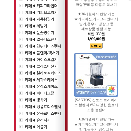
크림/퓨레등 다용도 믹서기
카페◀ 커피그라인더
카페◀ 커피브로워기
★36개월까지 렌탈 가능
카페◀ 자동탬핑기
★커피머신,커피그라인더,제
빙기,온수기,냉장고 등
카페◀ 제빙기
세트상품 렌탈 가능
카페◀ 눈꽃빙수기
적립:
330원
1,990,000원
카페◀ 얼음디스펜서
카페◀ 핫워터디스펜서
카페◀ 블랜더/믹서기
카페◀ 아이스크림기
카페◀ 젤라또머신기
카페◀ 젤라토쇼케이스
카페◀ 제과쇼케이스
카페◀ 온장쇼케이스
카페◀ 파니니그릴
카페◀ 빙삭기
[SANTOS] 산토스 브러쉬리
스 블렌더 #62 다양한 음료제
카페◀ 냉음료디스펜서
조용 블랜더
카페◀ 온음료디스펜서
★36개월까지 렌탈 가능
카페◀ 슬러시기
★커피머신,커피그라인더,제
카페◀ 와플기
빙기,온수기,냉장고 등