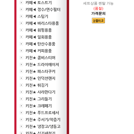
카페◀ 토스트기
세트상품 렌탈 가능
(품절)
카페◀ 정수/연수필터
가격문의
카페◀ 스팀기
카페◀ 바리스타용품
카페◀ 휘핑용품
카페◀ 일회용품
카페◀ 탄산수용품
카페◀ 커피용품
키친★ 콤비스티머
키친★ 드라이에이저
키친★ 파스타쿠커
키친★ 인덕션렌지
키친★ 튀김기
키친★ 사라만다기
키친★ 그리들기
키친★ 크레페기
키친★ 푸드프로세서
키친★ 주서기/착즙기
키친★ 냉장고/냉동고
키친★ 식기세척기