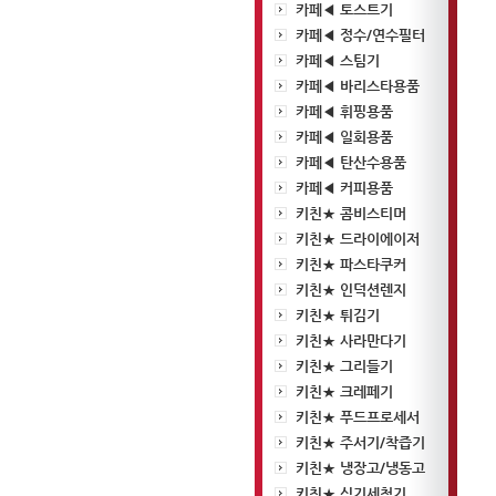
카페◀ 토스트기
카페◀ 정수/연수필터
카페◀ 스팀기
카페◀ 바리스타용품
카페◀ 휘핑용품
카페◀ 일회용품
카페◀ 탄산수용품
카페◀ 커피용품
키친★ 콤비스티머
키친★ 드라이에이저
키친★ 파스타쿠커
키친★ 인덕션렌지
키친★ 튀김기
키친★ 사라만다기
키친★ 그리들기
키친★ 크레페기
키친★ 푸드프로세서
키친★ 주서기/착즙기
키친★ 냉장고/냉동고
키친★ 식기세척기