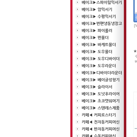
베이크▶스파이럴믹서기
베이크▶ 암믹서기
베이크▶ 수평믹서기
베이크▶번팬냉동냉장고
[
베이크▶ 파이롤러
베이크▶ 번몰더
베이크▶ 바케트몰더
★
베이크▶ 도우몰더
베이크▶ 도우디바이더
베이크▶ 도우라운더
베이크▶디바이더라운더
베이크▶ 베이글성형기
베이크▶ 슬라이서
베이크▶ 도넛후라이어
베이크▶ 초코렛워머기
베이크▶ 스텐레스제품
카페◀ 커피로스터기
카페◀ 전자동커피머신
카페◀ 반자동커피머신
카페◀ 수동커피머신