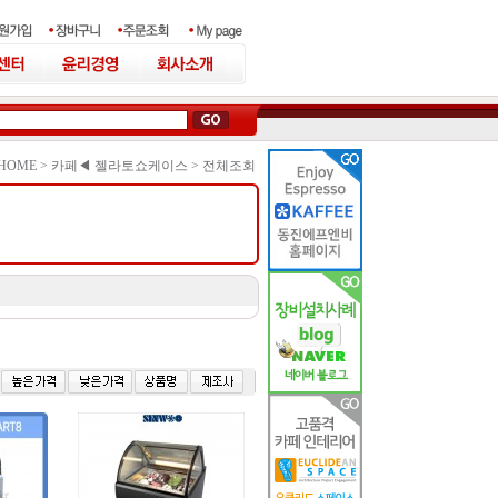
HOME >
카페◀ 젤라토쇼케이스
>
전체조회