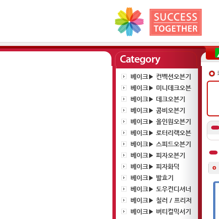
베이크▶ 컨벡션오븐기
베이크▶ 미니데크오븐
베이크▶ 데크오븐기
베이크▶ 콤비오븐기
베이크▶ 올인원오븐기
베이크▶ 로터리랙오븐
베이크▶ 스피드오븐기
베이크▶ 피자오븐기
베이크▶ 피자화덕
베이크▶ 발효기
베이크▶ 도우컨디셔너
베이크▶ 칠러 / 프리저
베이크▶ 버티컬믹서기