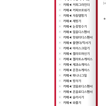
[
카페◀ 커피그라인더
카페◀ 커피브로워기
카페◀ 자동탬핑기
★
카페◀ 제빙기
카페◀ 눈꽃빙수기
카페◀ 얼음디스펜서
카페◀ 핫워터디스펜서
카페◀ 블랜더/믹서기
카페◀ 아이스크림기
카페◀ 젤라또머신기
카페◀ 젤라토쇼케이스
카페◀ 제과쇼케이스
카페◀ 온장쇼케이스
카페◀ 파니니그릴
카페◀ 빙삭기
카페◀ 냉음료디스펜서
카페◀ 온음료디스펜서
카페◀ 슬러시기
카페◀ 와플기