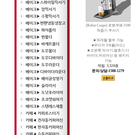
베이크▶스파이럴믹서기
베이크▶ 암믹서기
베이크▶ 수평믹서기
베이크▶번팬냉동냉장고
[Robot Coupe] 로봇쿠페 J100
베이크▶ 파이롤러
착즙기 주서기
베이크▶ 번몰더
★36개월 할부 가능
베이크▶ 바케트몰더
♣무이자 3개월(카드)
★오븐류,믹서기,발효기,디
베이크▶ 도우몰더
바이더,커피머신 등 패키지
베이크▶ 도우디바이더
가능
베이크▶ 도우라운더
적립:
3,324원
문의/상담:1588-1279
베이크▶디바이더라운더
베이크▶ 베이글성형기
베이크▶ 슬라이서
베이크▶ 도넛후라이어
베이크▶ 초코렛워머기
베이크▶ 스텐레스제품
카페◀ 커피로스터기
카페◀ 전자동커피머신
카페◀ 반자동커피머신
카페◀ 수동커피머신