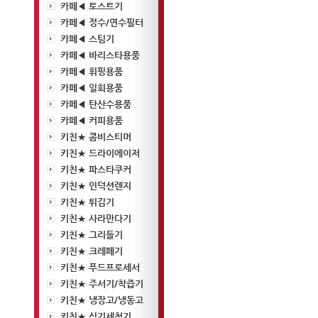
카페◀ 토스트기
카페◀ 정수/연수필터
카페◀ 스팀기
카페◀ 바리스타용품
카페◀ 휘핑용품
카페◀ 일회용품
카페◀ 탄산수용품
카페◀ 커피용품
키친★ 콤비스티머
키친★ 드라이에이저
키친★ 파스타쿠커
키친★ 인덕션렌지
키친★ 튀김기
키친★ 사라만다기
키친★ 그리들기
키친★ 크레페기
키친★ 푸드프로세서
키친★ 주서기/착즙기
키친★ 냉장고/냉동고
키친★ 식기세척기