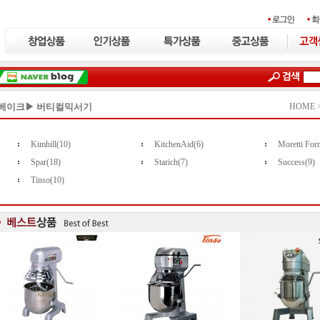
베이크▶ 버티컬믹서기
HOME 
Kimhill(10)
KitchenAid(6)
Moretti Forn
Spar(18)
Starich(7)
Success(9)
Tinso(10)