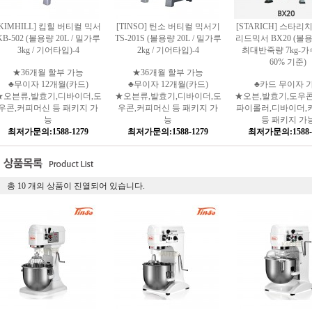
[KIMHILL] 킴힐 버티컬 믹서
[TINSO] 틴소 버티컬 믹서기
[STARICH] 스타리
KB-502 (볼용량 20L / 밀가루
TS-201S (볼용량 20L / 밀가루
리드믹서 BX20 (볼용량
3kg / 기어타입)-4
2kg / 기어타입)-4
최대반죽량 7kg-
60% 기준)
★36개월 할부 가능
★36개월 할부 가능
♣무이자 12개월(카드)
♣무이자 12개월(카드)
♣카드 무이자 
★오븐류,발효기,디바이더,도
★오븐류,발효기,디바이더,도
★오븐,발효기,도우
우콘,커피머신 등 패키지 가
우콘,커피머신 등 패키지 가
파이롤러,디바이더,
능
능
등 패키지 가
최저가문의:1588-1279
최저가문의:1588-1279
최저가문의:1588-
총
10
개의 상품이 진열되어 있습니다.