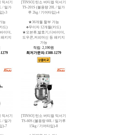
티컬 믹서기
[TINSO] 틴소 버티컬 믹서기
L / 밀가
TS-201S (볼용량 20L / 밀가
입)-3
루 2kg / 기어타입)-4
가능
★36개월 할부 가능
카드)
♣무이자 12개월(카드)
바이더,
★오븐류,발효기,디바이더,
 패키지
도우콘,커피머신 등 패키지
가능
원
적립:
2,190원
1279
최저가문의:1588-1279
티컬 믹서기
[TINSO] 틴소 버티컬 믹서기
L / 밀가
TS-60S (볼용량 60L / 밀가루
입)-7
15kg / 기어타입)-8