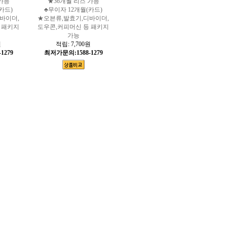
가능
★36개월 리스 가능
카드)
♣무이자 12개월(카드)
바이더,
★오븐류,발효기,디바이더,
 패키지
도우콘,커피머신 등 패키지
가능
원
적립:
7,700원
1279
최저가문의:1588-1279