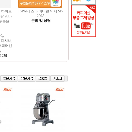
치 하이브
[SPAR] 스파 버티컬 믹서 SP-
200A
 20L /
문의 및 상담
가수분율
가능
콘디셔너,
커피머신
능
1279