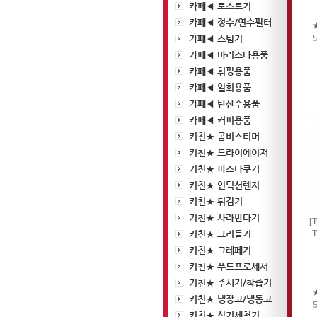
카페◀ 토스트기
카페◀ 정수/연수필터
카페◀ 스팀기
카페◀ 바리스타용품
카페◀ 휘핑용품
카페◀ 일회용품
카페◀ 탄산수용품
카페◀ 커피용품
키친★ 콤비스티머
키친★ 드라이에이저
키친★ 파스타쿠커
키친★ 인덕션렌지
키친★ 튀김기
키친★ 사라만다기
[
키친★ 그리들기
T
키친★ 크레페기
키친★ 푸드프로세서
키친★ 주서기/착즙기
키친★ 냉장고/냉동고
키친★ 식기세척기