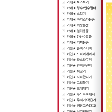
카페◀ 토스트기
카페◀ 정수/연수필터
카페◀ 스팀기
카페◀ 바리스타용품
카페◀ 휘핑용품
카페◀ 일회용품
카페◀ 탄산수용품
카페◀ 커피용품
키친★ 콤비스티머
키친★ 드라이에이저
키친★ 파스타쿠커
키친★ 인덕션렌지
키친★ 튀김기
키친★ 사라만다기
키친★ 그리들기
키친★ 크레페기
키친★ 푸드프로세서
키친★ 주서기/착즙기
키친★ 냉장고/냉동고
키친★ 식기세척기