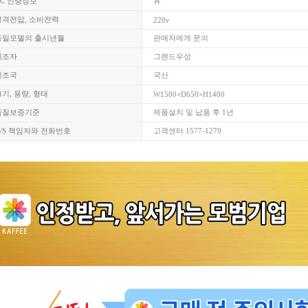
KC 인증정보
유
정격전압, 소비전력
220v
동일모델의 출시년월
판매자에게 문의
제조자
그랜드우성
제조국
국산
기, 용량, 형태
W1500×D650×H1400
품질보증기준
제품설치 및 납품 후 1년
A/S 책임자와 전화번호
고객센터 1577-1279