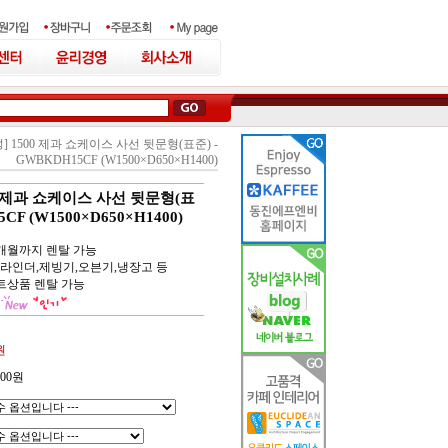
 1500 제과 쇼케이스 사선 뒷문형(표준) -
GWBKDH15CF (W1500×D650×H1400)
0 제과 쇼케이스 사선 뒷문형(표
CF (W1500×D650×H1400)
6개월까지 렌탈 가능
라인더,제빙기,오븐기,냉장고 등
트상품 렌탈 가능
원
000
원