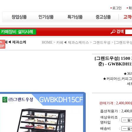
카페◀ 제과쇼케
HOME >
카페◀ 제과쇼케이스
>
그랜드우성
>
[그랜드우성]
스
[그랜드우성] 150
준) - GWBKDH15
★3
★커피머신,커피그
세
판매가격 :
2,400,000
옵션적용가
:
2,400,
색상유리조
:
명타입
배송비
: