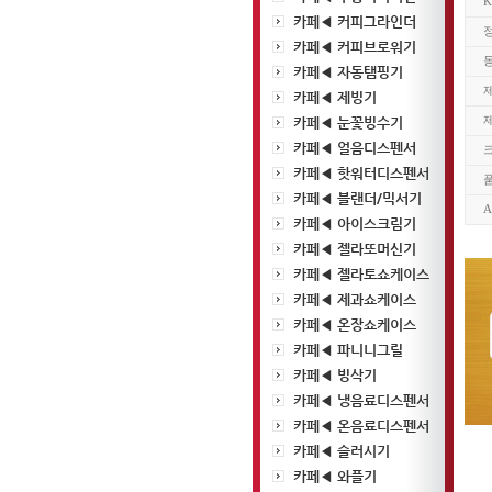
카페◀ 커피그라인더
카페◀ 커피브로워기
카페◀ 자동탬핑기
카페◀ 제빙기
카페◀ 눈꽃빙수기
카페◀ 얼음디스펜서
크
카페◀ 핫워터디스펜서
카페◀ 블랜더/믹서기
카페◀ 아이스크림기
카페◀ 젤라또머신기
카페◀ 젤라토쇼케이스
카페◀ 제과쇼케이스
카페◀ 온장쇼케이스
카페◀ 파니니그릴
카페◀ 빙삭기
카페◀ 냉음료디스펜서
카페◀ 온음료디스펜서
카페◀ 슬러시기
카페◀ 와플기