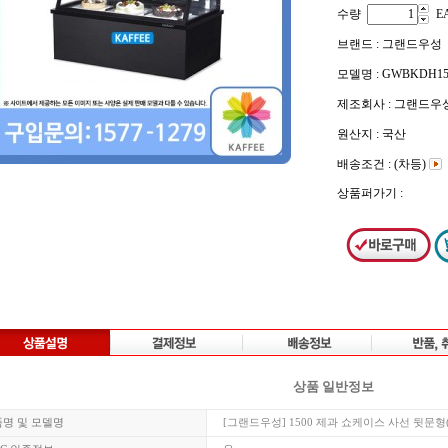
수량
E
브랜드 : 그랜드우성
모델명 : GWBKDH1
제조회사 : 그랜드우
원산지 : 국산
배송조건 : (차등)
상품퍼가기 :
상품 일반정보
품명 및 모델명
[그랜드우성] 1500 제과 쇼케이스 사선 뒷문형(표