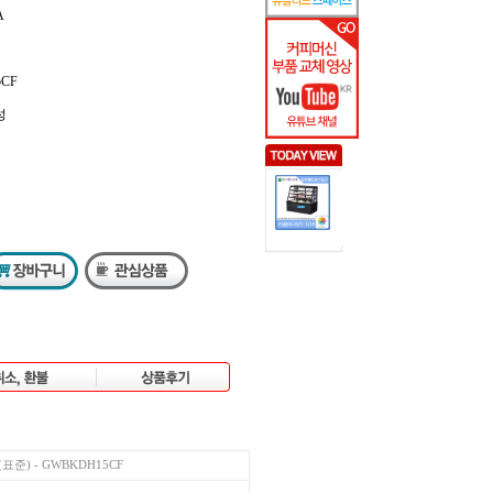
A
5CF
성
준) - GWBKDH15CF